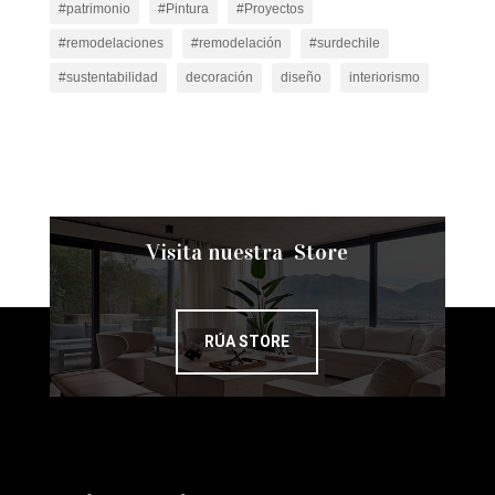
#patrimonio
#Pintura
#Proyectos
#remodelaciones
#remodelación
#surdechile
#sustentabilidad
decoración
diseño
interiorismo
Visita nuestra Store
RÚA STORE