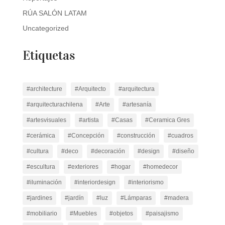
RÚA SALÓN LATAM
Uncategorized
Etiquetas
#architecture
#Arquitecto
#arquitectura
#arquitecturachilena
#Arte
#artesanía
#artesvisuales
#artista
#Casas
#Ceramica Gres
#cerámica
#Concepción
#construcción
#cuadros
#cultura
#deco
#decoración
#design
#diseño
#escultura
#exteriores
#hogar
#homedecor
#iluminación
#interiordesign
#interiorismo
#jardines
#jardín
#luz
#Lámparas
#madera
#mobiliario
#Muebles
#objetos
#paisajismo