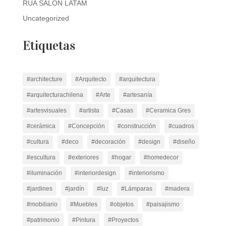
RÚA SALÓN LATAM
Uncategorized
Etiquetas
#architecture
#Arquitecto
#arquitectura
#arquitecturachilena
#Arte
#artesanía
#artesvisuales
#artista
#Casas
#Ceramica Gres
#cerámica
#Concepción
#construcción
#cuadros
#cultura
#deco
#decoración
#design
#diseño
#escultura
#exteriores
#hogar
#homedecor
#iluminación
#interiordesign
#interiorismo
#jardines
#jardín
#luz
#Lámparas
#madera
#mobiliario
#Muebles
#objetos
#paisajismo
#patrimonio
#Pintura
#Proyectos