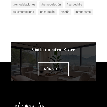
#remodelaciones
#remodelación
#surdechile
#sustentabilidad
decoración
diseño
interiorismo
Visita nuestra Store
RÚA STORE