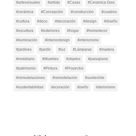
#artesvisuales
#artista
#Casas
#Ceramica Gres
#cerámica
#Concepción
#construcción
#cuadros
#cultura
#deco
#decoración
#design
#diseño
#escultura
#exteriores
#hogar
#homedecor
#iluminación
#interiordesign
#interiorismo
#jardines
#jardín
#luz
#Lámparas
#madera
#mobiliario
#Muebles
#objetos
#paisajismo
#patrimonio
#Pintura
#Proyectos
#remodelaciones
#remodelación
#surdechile
#sustentabilidad
decoración
diseño
interiorismo