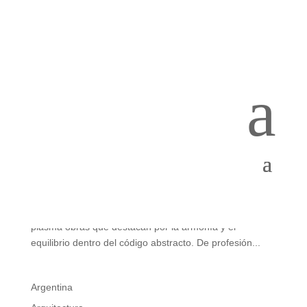
a
Arturo Salgado: sentimientos a colores
por
cristopher Schmidlin
|
Oct 11, 2022
|
Objetos y Arte
Mostrar a través del color el sentir humano y lo que vive
dentro de su propia mente es la apuesta del artista
visual Arturo Salgado, quien con trazos ágiles y ligeros
plasma obras que destacan por la armonía y el
equilibrio dentro del código abstracto. De profesión...
Argentina