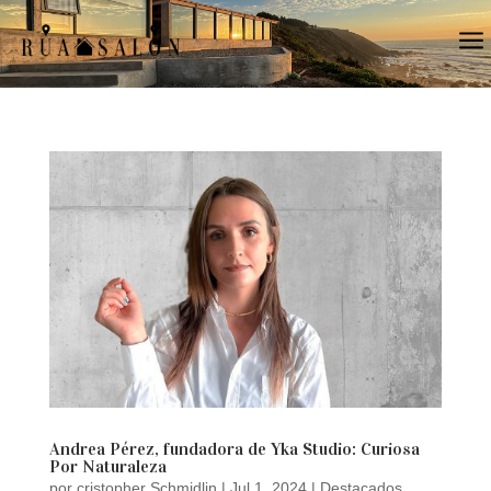
a
Andrea Pérez, fundadora de Yka Studio: Curiosa
Por Naturaleza
por
cristopher Schmidlin
|
Jul 1, 2024
|
Destacados
,