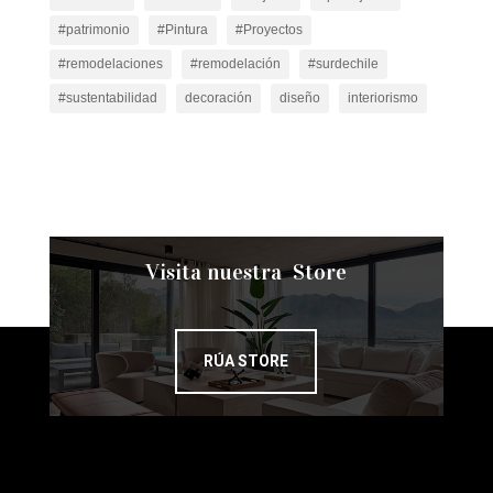
#patrimonio
#Pintura
#Proyectos
#remodelaciones
#remodelación
#surdechile
#sustentabilidad
decoración
diseño
interiorismo
Visita nuestra Store
RÚA STORE