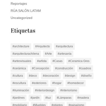
Reportajes
RÚA SALÓN LATAM
Uncategorized
Etiquetas
#architecture
#Arquitecto
#arquitectura
#arquitecturachilena
#Arte
#artesanía
#artesvisuales
#artista
#Casas
#Ceramica Gres
#cerámica
#Concepción
#construcción
#cuadros
#cultura
#deco
#decoración
#design
#diseño
#escultura
#exteriores
#hogar
#homedecor
#iluminación
#interiordesign
#interiorismo
#jardines
#jardín
#luz
#Lámparas
#madera
#mobiliario
#Muebles
#objetos
#paisajismo