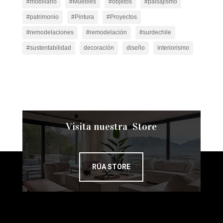
#mobiliario
#Muebles
#objetos
#paisajismo
#patrimonio
#Pintura
#Proyectos
#remodelaciones
#remodelación
#surdechile
#sustentabilidad
decoración
diseño
interiorismo
Visita nuestra Store
RÚA STORE