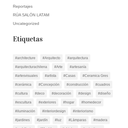
Reportajes
RÚA SALÓN LATAM
Uncategorized
Etiquetas
#architecture
#Arquitecto
#arquitectura
#arquitecturachilena
#Arte
#artesanía
#artesvisuales
#artista
#Casas
#Ceramica Gres
#cerámica
#Concepción
#construcción
#cuadros
#cultura
#deco
#decoración
#design
#diseño
#escultura
#exteriores
#hogar
#homedecor
#iluminación
#interiordesign
#interiorismo
#jardines
#jardín
#luz
#Lámparas
#madera