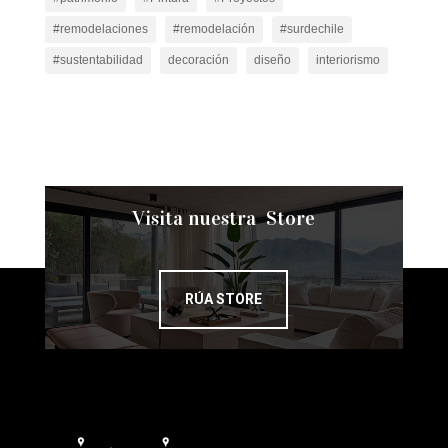
#remodelaciones
#remodelación
#surdechile
#sustentabilidad
decoración
diseño
interiorismo
Visita nuestra Store
RÚA STORE