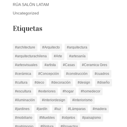
RÚA SALÓN LATAM
Uncategorized
Etiquetas
#architecture
#Arquitecto
#arquitectura
#arquitecturachilena
#Arte
#artesanía
#artesvisuales
#artista
#Casas
#Ceramica Gres
#cerámica
#Concepción
#construcción
#cuadros
#cultura
#deco
#decoración
#design
#diseño
#escultura
#exteriores
#hogar
#homedecor
#iluminación
#interiordesign
#interiorismo
#jardines
#jardín
#luz
#Lámparas
#madera
#mobiliario
#Muebles
#objetos
#paisajismo
#patrimonio
#Pintura
#Proyectos