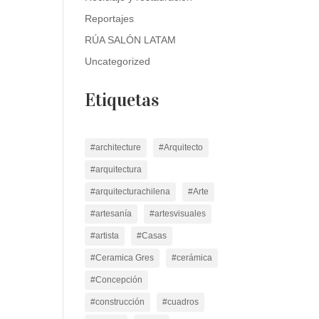
Reportajes
RÚA SALÓN LATAM
Uncategorized
Etiquetas
#architecture
#Arquitecto
#arquitectura
#arquitecturachilena
#Arte
#artesanía
#artesvisuales
#artista
#Casas
#Ceramica Gres
#cerámica
#Concepción
#construcción
#cuadros