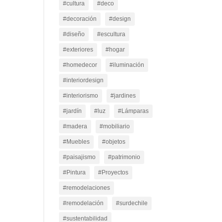
#cultura
#deco
#decoración
#design
#diseño
#escultura
#exteriores
#hogar
#homedecor
#iluminación
#interiordesign
#interiorismo
#jardines
#jardín
#luz
#Lámparas
#madera
#mobiliario
#Muebles
#objetos
#paisajismo
#patrimonio
#Pintura
#Proyectos
#remodelaciones
#remodelación
#surdechile
#sustentabilidad