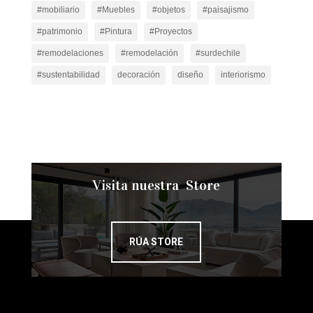
#mobiliario
#Muebles
#objetos
#paisajismo
#patrimonio
#Pintura
#Proyectos
#remodelaciones
#remodelación
#surdechile
#sustentabilidad
decoración
diseño
interiorismo
Visita nuestra Store
RÚA STORE