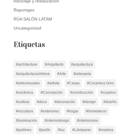
Reciclaje y restauración
Reportajes
RÚA SALÓN LATAM
Uncategorized
Etiquetas
#architecture
#Arquitecto
#arquitectura
#arquitecturachilena
#Arte
#artesanía
#artesvisuales
#artista
#Casas
#Ceramica Gres
#cerámica
#Concepción
#construcción
#cuadros
#cultura
#deco
#decoración
#design
#diseño
#escultura
#exteriores
#hogar
#homedecor
#iluminación
#interiordesign
#interiorismo
#jardines
#jardín
#luz
#Lámparas
#madera