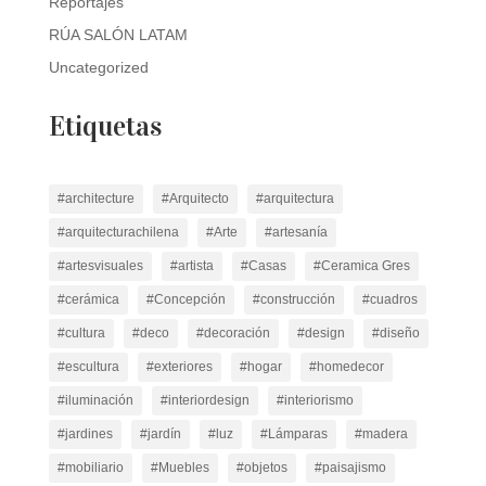
Reportajes
RÚA SALÓN LATAM
Uncategorized
Etiquetas
#architecture
#Arquitecto
#arquitectura
#arquitecturachilena
#Arte
#artesanía
#artesvisuales
#artista
#Casas
#Ceramica Gres
#cerámica
#Concepción
#construcción
#cuadros
#cultura
#deco
#decoración
#design
#diseño
#escultura
#exteriores
#hogar
#homedecor
#iluminación
#interiordesign
#interiorismo
#jardines
#jardín
#luz
#Lámparas
#madera
#mobiliario
#Muebles
#objetos
#paisajismo