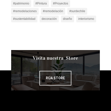
#patrimonio
#Pintura
#Proyectos
#remodelaciones
#remodelación
#surdechile
#sustentabilidad
decoración
diseño
interiorismo
Visita nuestra Store
RÚA STORE