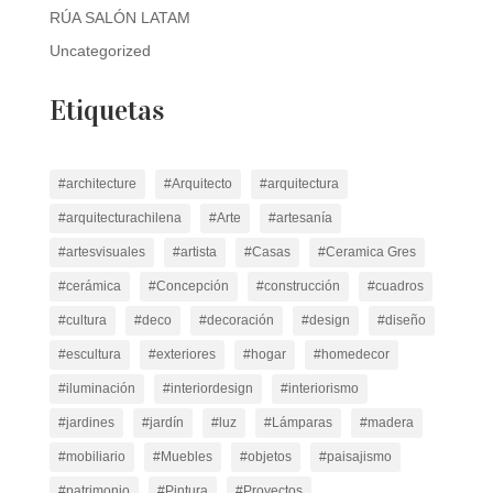
RÚA SALÓN LATAM
Uncategorized
Etiquetas
#architecture
#Arquitecto
#arquitectura
#arquitecturachilena
#Arte
#artesanía
#artesvisuales
#artista
#Casas
#Ceramica Gres
#cerámica
#Concepción
#construcción
#cuadros
#cultura
#deco
#decoración
#design
#diseño
#escultura
#exteriores
#hogar
#homedecor
#iluminación
#interiordesign
#interiorismo
#jardines
#jardín
#luz
#Lámparas
#madera
#mobiliario
#Muebles
#objetos
#paisajismo
#patrimonio
#Pintura
#Proyectos