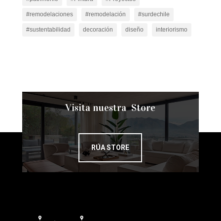
#remodelaciones
#remodelación
#surdechile
#sustentabilidad
decoración
diseño
interiorismo
Visita nuestra Store
RÚA STORE