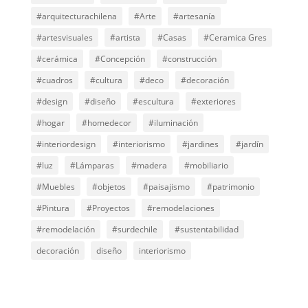
#arquitecturachilena
#Arte
#artesanía
#artesvisuales
#artista
#Casas
#Ceramica Gres
#cerámica
#Concepción
#construcción
#cuadros
#cultura
#deco
#decoración
#design
#diseño
#escultura
#exteriores
#hogar
#homedecor
#iluminación
#interiordesign
#interiorismo
#jardines
#jardín
#luz
#Lámparas
#madera
#mobiliario
#Muebles
#objetos
#paisajismo
#patrimonio
#Pintura
#Proyectos
#remodelaciones
#remodelación
#surdechile
#sustentabilidad
decoración
diseño
interiorismo