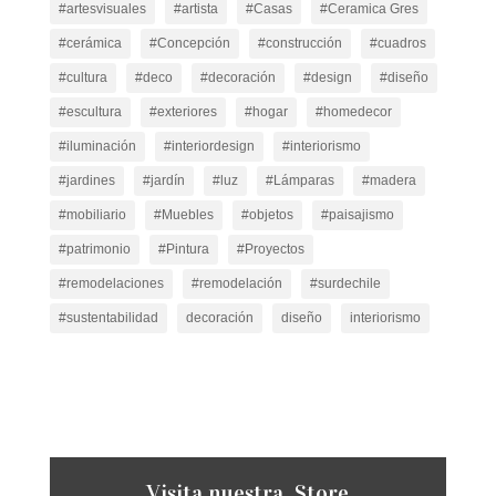
#artesvisuales
#artista
#Casas
#Ceramica Gres
#cerámica
#Concepción
#construcción
#cuadros
#cultura
#deco
#decoración
#design
#diseño
#escultura
#exteriores
#hogar
#homedecor
#iluminación
#interiordesign
#interiorismo
#jardines
#jardín
#luz
#Lámparas
#madera
#mobiliario
#Muebles
#objetos
#paisajismo
#patrimonio
#Pintura
#Proyectos
#remodelaciones
#remodelación
#surdechile
#sustentabilidad
decoración
diseño
interiorismo
Visita nuestra Store