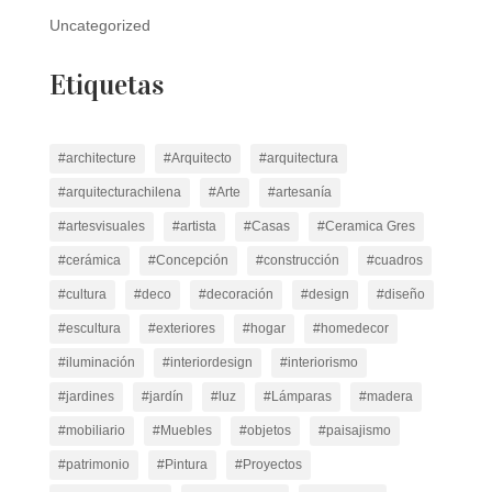
Uncategorized
Etiquetas
#architecture
#Arquitecto
#arquitectura
#arquitecturachilena
#Arte
#artesanía
#artesvisuales
#artista
#Casas
#Ceramica Gres
#cerámica
#Concepción
#construcción
#cuadros
#cultura
#deco
#decoración
#design
#diseño
#escultura
#exteriores
#hogar
#homedecor
#iluminación
#interiordesign
#interiorismo
#jardines
#jardín
#luz
#Lámparas
#madera
#mobiliario
#Muebles
#objetos
#paisajismo
#patrimonio
#Pintura
#Proyectos