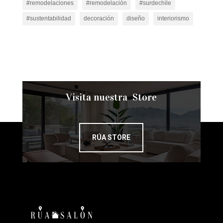
#remodelaciones
#remodelación
#surdechile
#sustentabilidad
decoración
diseño
interiorismo
Visita nuestra Store
RÚA STORE