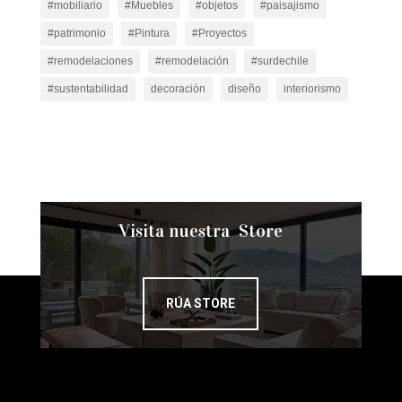
#mobiliario
#Muebles
#objetos
#paisajismo
#patrimonio
#Pintura
#Proyectos
#remodelaciones
#remodelación
#surdechile
#sustentabilidad
decoración
diseño
interiorismo
Visita nuestra Store
RÚA STORE