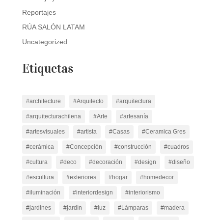
Reportajes
RÚA SALÓN LATAM
Uncategorized
Etiquetas
#architecture
#Arquitecto
#arquitectura
#arquitecturachilena
#Arte
#artesanía
#artesvisuales
#artista
#Casas
#Ceramica Gres
#cerámica
#Concepción
#construcción
#cuadros
#cultura
#deco
#decoración
#design
#diseño
#escultura
#exteriores
#hogar
#homedecor
#iluminación
#interiordesign
#interiorismo
#jardines
#jardín
#luz
#Lámparas
#madera