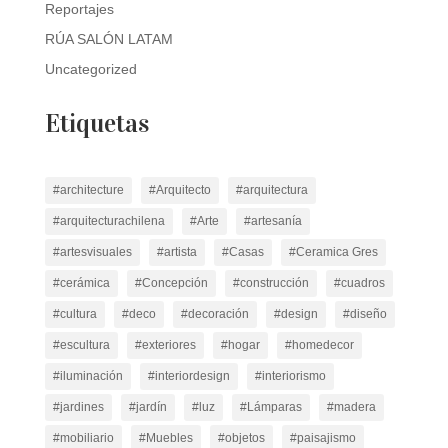
Reportajes
RÚA SALÓN LATAM
Uncategorized
Etiquetas
#architecture
#Arquitecto
#arquitectura
#arquitecturachilena
#Arte
#artesanía
#artesvisuales
#artista
#Casas
#Ceramica Gres
#cerámica
#Concepción
#construcción
#cuadros
#cultura
#deco
#decoración
#design
#diseño
#escultura
#exteriores
#hogar
#homedecor
#iluminación
#interiordesign
#interiorismo
#jardines
#jardín
#luz
#Lámparas
#madera
#mobiliario
#Muebles
#objetos
#paisajismo