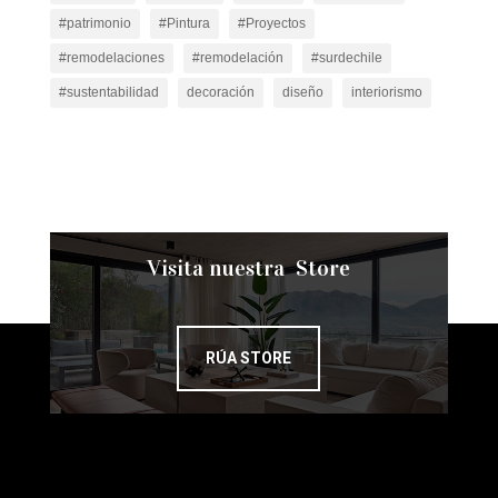
#patrimonio
#Pintura
#Proyectos
#remodelaciones
#remodelación
#surdechile
#sustentabilidad
decoración
diseño
interiorismo
Visita nuestra Store
RÚA STORE