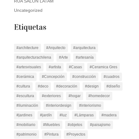
RÚA SALÓN LATAM
Uncategorized
Etiquetas
#architecture
#Arquitecto
#arquitectura
#arquitecturachilena
#Arte
#artesanía
#artesvisuales
#artista
#Casas
#Ceramica Gres
#cerámica
#Concepción
#construcción
#cuadros
#cultura
#deco
#decoración
#design
#diseño
#escultura
#exteriores
#hogar
#homedecor
#iluminación
#interiordesign
#interiorismo
#jardines
#jardín
#luz
#Lámparas
#madera
#mobiliario
#Muebles
#objetos
#paisajismo
#patrimonio
#Pintura
#Proyectos