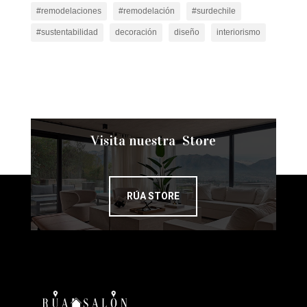
#remodelaciones
#remodelación
#surdechile
#sustentabilidad
decoración
diseño
interiorismo
Visita nuestra Store
RÚA STORE