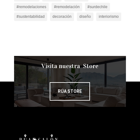
#remodelaciones
#remodelación
#surdechile
#sustentabilidad
decoración
diseño
interiorismo
Visita nuestra Store
RÚA STORE