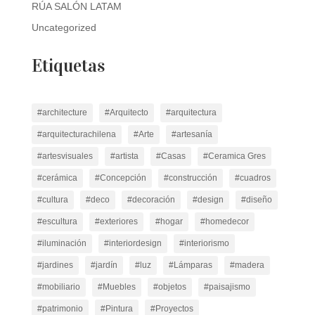
RÚA SALÓN LATAM
Uncategorized
Etiquetas
#architecture
#Arquitecto
#arquitectura
#arquitecturachilena
#Arte
#artesanía
#artesvisuales
#artista
#Casas
#Ceramica Gres
#cerámica
#Concepción
#construcción
#cuadros
#cultura
#deco
#decoración
#design
#diseño
#escultura
#exteriores
#hogar
#homedecor
#iluminación
#interiordesign
#interiorismo
#jardines
#jardín
#luz
#Lámparas
#madera
#mobiliario
#Muebles
#objetos
#paisajismo
#patrimonio
#Pintura
#Proyectos