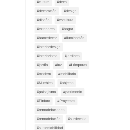
#cultura
#deco
#decoración
#design
#diseño
#escultura
#exteriores
#hogar
#homedecor
#iluminación
#interiordesign
#interiorismo
#jardines
#jardín
#luz
#Lámparas
#madera
#mobiliario
#Muebles
#objetos
#paisajismo
#patrimonio
#Pintura
#Proyectos
#remodelaciones
#remodelación
#surdechile
#sustentabilidad