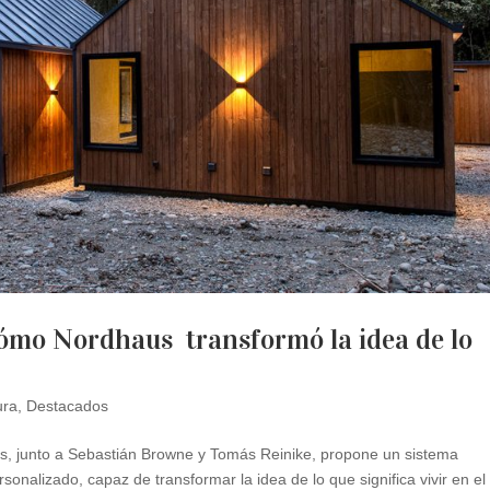
 Cómo Nordhaus transformó la idea de lo
ura
,
Destacados
, junto a Sebastián Browne y Tomás Reinike, propone un sistema
sonalizado, capaz de transformar la idea de lo que significa vivir en el 