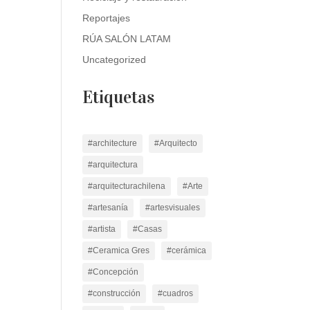
Reportajes
RÚA SALÓN LATAM
Uncategorized
Etiquetas
#architecture
#Arquitecto
#arquitectura
#arquitecturachilena
#Arte
#artesanía
#artesvisuales
#artista
#Casas
#Ceramica Gres
#cerámica
#Concepción
#construcción
#cuadros