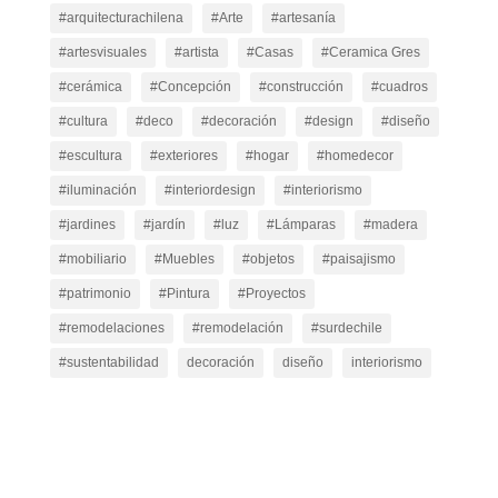
#arquitecturachilena
#Arte
#artesanía
#artesvisuales
#artista
#Casas
#Ceramica Gres
#cerámica
#Concepción
#construcción
#cuadros
#cultura
#deco
#decoración
#design
#diseño
#escultura
#exteriores
#hogar
#homedecor
#iluminación
#interiordesign
#interiorismo
#jardines
#jardín
#luz
#Lámparas
#madera
#mobiliario
#Muebles
#objetos
#paisajismo
#patrimonio
#Pintura
#Proyectos
#remodelaciones
#remodelación
#surdechile
#sustentabilidad
decoración
diseño
interiorismo