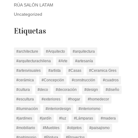
RÚA SALÓN LATAM
Uncategorized
Etiquetas
#architecture
#Arquitecto
#arquitectura
#arquitecturachilena
#Arte
#artesanía
#artesvisuales
#artista
#Casas
#Ceramica Gres
#cerámica
#Concepción
#construcción
#cuadros
#cultura
#deco
#decoración
#design
#diseño
#escultura
#exteriores
#hogar
#homedecor
#iluminación
#interiordesign
#interiorismo
#jardines
#jardín
#luz
#Lámparas
#madera
#mobiliario
#Muebles
#objetos
#paisajismo
#patrimonio
#Pintura
#Proyectos