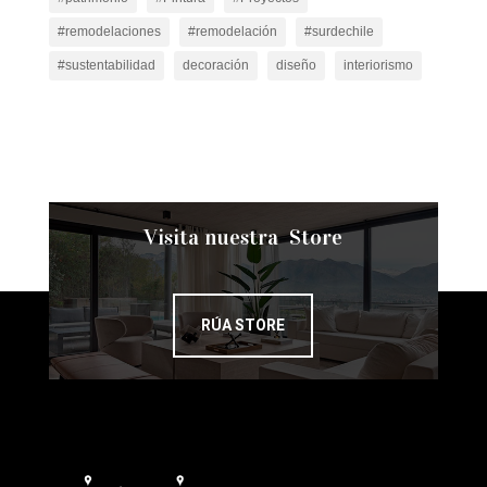
#remodelaciones
#remodelación
#surdechile
#sustentabilidad
decoración
diseño
interiorismo
Visita nuestra Store
RÚA STORE