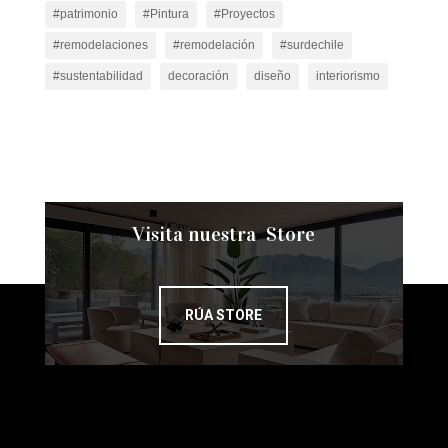
#patrimonio
#Pintura
#Proyectos
#remodelaciones
#remodelación
#surdechile
#sustentabilidad
decoración
diseño
interiorismo
Visita nuestra Store
RÚA STORE