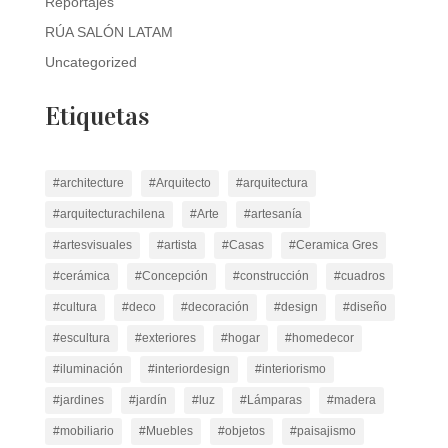
Reportajes
RÚA SALÓN LATAM
Uncategorized
Etiquetas
#architecture
#Arquitecto
#arquitectura
#arquitecturachilena
#Arte
#artesanía
#artesvisuales
#artista
#Casas
#Ceramica Gres
#cerámica
#Concepción
#construcción
#cuadros
#cultura
#deco
#decoración
#design
#diseño
#escultura
#exteriores
#hogar
#homedecor
#iluminación
#interiordesign
#interiorismo
#jardines
#jardín
#luz
#Lámparas
#madera
#mobiliario
#Muebles
#objetos
#paisajismo