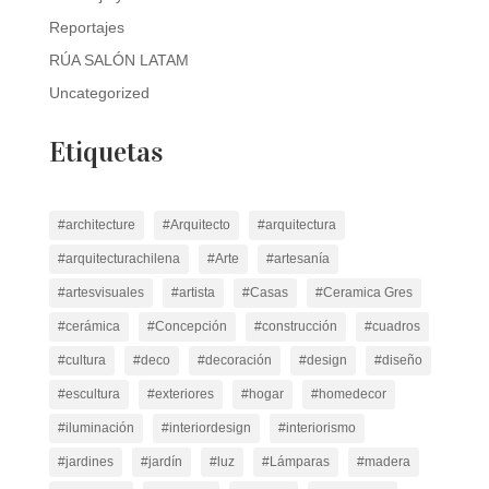
Reportajes
RÚA SALÓN LATAM
Uncategorized
Etiquetas
#architecture
#Arquitecto
#arquitectura
#arquitecturachilena
#Arte
#artesanía
#artesvisuales
#artista
#Casas
#Ceramica Gres
#cerámica
#Concepción
#construcción
#cuadros
#cultura
#deco
#decoración
#design
#diseño
#escultura
#exteriores
#hogar
#homedecor
#iluminación
#interiordesign
#interiorismo
#jardines
#jardín
#luz
#Lámparas
#madera