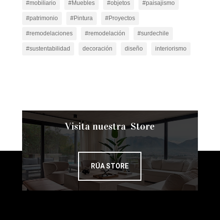
#mobiliario
#Muebles
#objetos
#paisajismo
#patrimonio
#Pintura
#Proyectos
#remodelaciones
#remodelación
#surdechile
#sustentabilidad
decoración
diseño
interiorismo
Visita nuestra Store
RÚA STORE