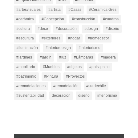
#arquitecturachilena
#Arte
#artesanía
#artesvisuales
#artista
#Casas
#Ceramica Gres
#cerámica
#Concepción
#construcción
#cuadros
#cultura
#deco
#decoración
#design
#diseño
#escultura
#exteriores
#hogar
#homedecor
#iluminación
#interiordesign
#interiorismo
#jardines
#jardín
#luz
#Lámparas
#madera
#mobiliario
#Muebles
#objetos
#paisajismo
#patrimonio
#Pintura
#Proyectos
#remodelaciones
#remodelación
#surdechile
#sustentabilidad
decoración
diseño
interiorismo