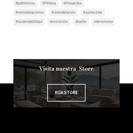
#patrimonio
#Pintura
#Proyectos
#remodelaciones
#remodelación
#surdechile
#sustentabilidad
decoración
diseño
interiorismo
Visita nuestra Store
RÚA STORE