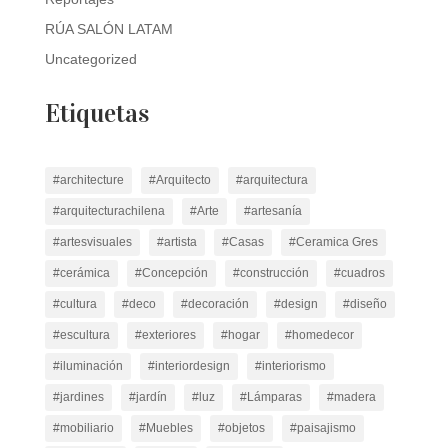
RÚA SALÓN LATAM
Uncategorized
Etiquetas
#architecture
#Arquitecto
#arquitectura
#arquitecturachilena
#Arte
#artesanía
#artesvisuales
#artista
#Casas
#Ceramica Gres
#cerámica
#Concepción
#construcción
#cuadros
#cultura
#deco
#decoración
#design
#diseño
#escultura
#exteriores
#hogar
#homedecor
#iluminación
#interiordesign
#interiorismo
#jardines
#jardín
#luz
#Lámparas
#madera
#mobiliario
#Muebles
#objetos
#paisajismo