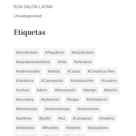
RÚA SALÓN LATAM
Uncategorized
Etiquetas
#architecture
#Arquitecto
#arquitectura
#arquitecturachilena
#Arte
#artesanía
#artesvisuales
#artista
#Casas
#Ceramica Gres
#cerámica
#Concepción
#construcción
#cuadros
#cultura
#deco
#decoración
#design
#diseño
#escultura
#exteriores
#hogar
#homedecor
#iluminación
#interiordesign
#interiorismo
#jardines
#jardín
#luz
#Lámparas
#madera
#mobiliario
#Muebles
#objetos
#paisajismo