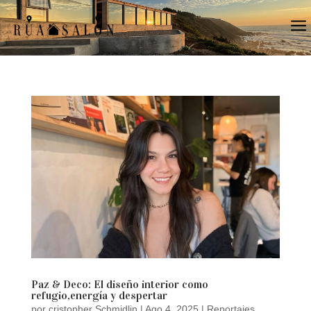
a
Paz & Deco: El diseño interior como
refugio,energía y despertar
por
cristopher Schmidlin
|
Ago 4, 2025
|
Reportajes