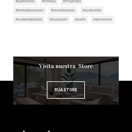
#patrimonio
#Pintura
#Proyectos
#remodelaciones
#remodelación
#surdechile
#sustentabilidad
decoración
diseño
interiorismo
Visita nuestra Store
RÚA STORE