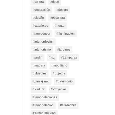
#cultura
#deco
#decoración
#design
#diseño
#escultura
#exteriores
#hogar
#homedecor
#iluminación
#interiordesign
#interiorismo
#jardines
#jardín
#luz
#Lámparas
#madera
#mobiliario
#Muebles
#objetos
#paisajismo
#patrimonio
#Pintura
#Proyectos
#remodelaciones
#remodelación
#surdechile
#sustentabilidad