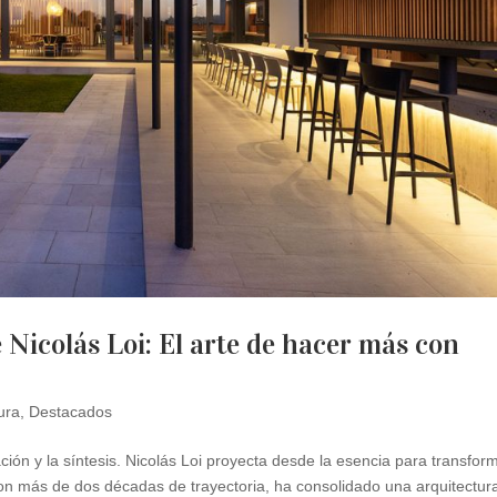
e Nicolás Loi: El arte de hacer más con
ura
,
Destacados
ción y la síntesis. Nicolás Loi proyecta desde la esencia para transfor
 Con más de dos décadas de trayectoria, ha consolidado una arquitectur