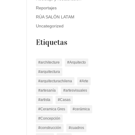
Reportajes
RÚA SALÓN LATAM
Uncategorized
Etiquetas
#architecture
#Arquitecto
#arquitectura
#arquitecturachilena
#Arte
#artesanía
#artesvisuales
#artista
#Casas
#Ceramica Gres
#cerámica
#Concepción
#construcción
#cuadros