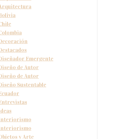
Arquitectura
Bolivia
Chile
Colombia
Decoración
Destacados
Diseñador Emergente
Diseño de Autor
Diseño de Autor
Diseño Sustentable
Ecuador
Entrevistas
Ideas
Interiorismo
Interiorismo
Objetos y Arte