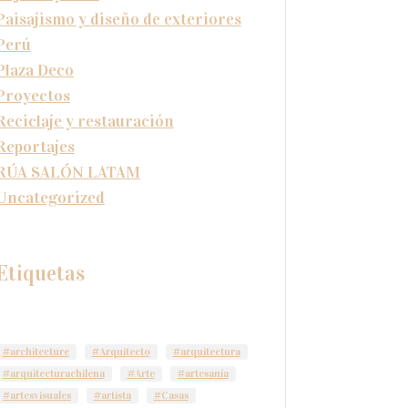
Paisajismo y diseño de exteriores
Perú
Plaza Deco
Proyectos
Reciclaje y restauración
Reportajes
RÚA SALÓN LATAM
Uncategorized
Etiquetas
#architecture
#Arquitecto
#arquitectura
#arquitecturachilena
#Arte
#artesanía
#artesvisuales
#artista
#Casas