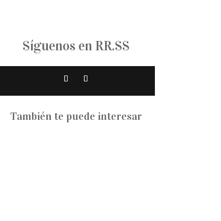
Síguenos en RR.SS
También te puede interesar
La fundadora de Renovare lleva más de
veinte...