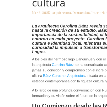
cultura
Mar 3, 2025
|
Arquitectura
,
Destacados
,
Interiori
La arquitecta Carolina Báez revela s
hasta la creación de su estudio, Bá
importancia de la sostenibilidad, el 
entorno en cada proyecto. Carolina 
cultura e identidad local, mientras
curiosidad la impulsan a transformar
Lagos.
A los pies del hermoso lago Llanquihue y con e
la arquitecta
Carolina Báez
se ha consolidado co
jamás su conexión y compromiso con el increíble
oficina
Báez Curuchet Arquitectos
, situada en la
estética contemporánea con la riqueza cultural y
A lo largo de una profunda conversación con Rúa 
formación y su visión sobre el futuro de la arquit
Un Comienzo desde las R