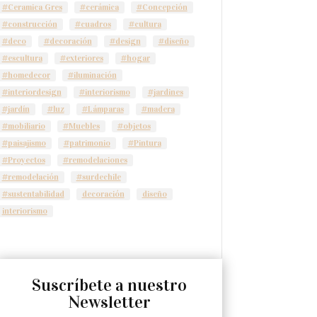
#Ceramica Gres
#cerámica
#Concepción
#construcción
#cuadros
#cultura
#deco
#decoración
#design
#diseño
#escultura
#exteriores
#hogar
#homedecor
#iluminación
#interiordesign
#interiorismo
#jardines
#jardín
#luz
#Lámparas
#madera
#mobiliario
#Muebles
#objetos
#paisajismo
#patrimonio
#Pintura
#Proyectos
#remodelaciones
#remodelación
#surdechile
#sustentabilidad
decoración
diseño
interiorismo
Suscríbete a nuestro
Newsletter