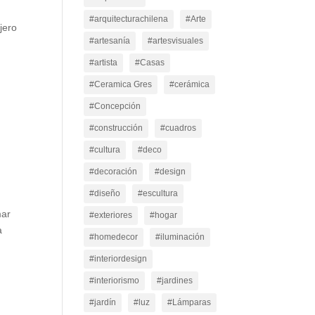
#arquitecturachilena
#Arte
jero
#artesanía
#artesvisuales
#artista
#Casas
#Ceramica Gres
#cerámica
#Concepción
#construcción
#cuadros
#cultura
#deco
#decoración
#design
#diseño
#escultura
mar
#exteriores
#hogar
a
#homedecor
#iluminación
#interiordesign
#interiorismo
#jardines
#jardín
#luz
#Lámparas