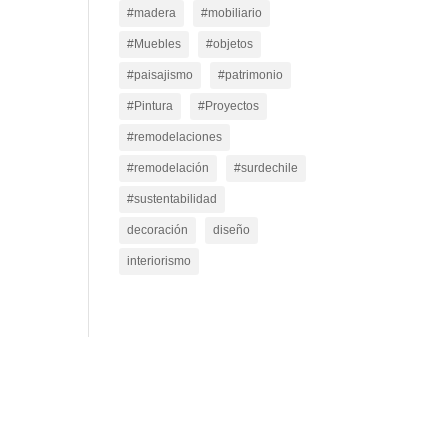
#madera
#mobiliario
#Muebles
#objetos
#paisajismo
#patrimonio
#Pintura
#Proyectos
#remodelaciones
#remodelación
#surdechile
#sustentabilidad
decoración
diseño
interiorismo