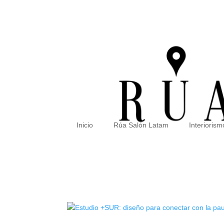
Inicio
Rúa Salón Latam
Interiorism