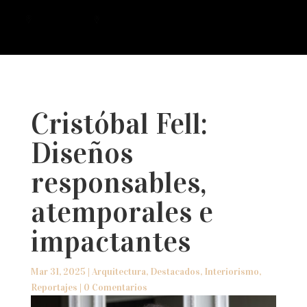
a
Cristóbal Fell:
Diseños
responsables,
atemporales e
impactantes
Mar 31, 2025
|
Arquitectura
,
Destacados
,
Interiorismo
,
Reportajes
|
0 Comentarios