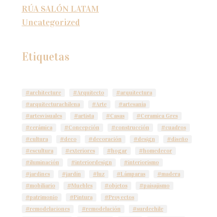
RÚA SALÓN LATAM
Uncategorized
Etiquetas
#architecture
#Arquitecto
#arquitectura
#arquitecturachilena
#Arte
#artesanía
#artesvisuales
#artista
#Casas
#Ceramica Gres
#cerámica
#Concepción
#construcción
#cuadros
#cultura
#deco
#decoración
#design
#diseño
#escultura
#exteriores
#hogar
#homedecor
#iluminación
#interiordesign
#interiorismo
#jardines
#jardín
#luz
#Lámparas
#madera
#mobiliario
#Muebles
#objetos
#paisajismo
#patrimonio
#Pintura
#Proyectos
#remodelaciones
#remodelación
#surdechile