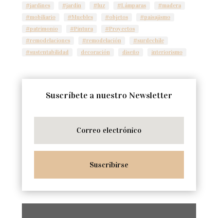
#jardines
#jardín
#luz
#Lámparas
#madera
#mobiliario
#Muebles
#objetos
#paisajismo
#patrimonio
#Pintura
#Proyectos
#remodelaciones
#remodelación
#surdechile
#sustentabilidad
decoración
diseño
interiorismo
Suscríbete a nuestro Newsletter
Suscribirse