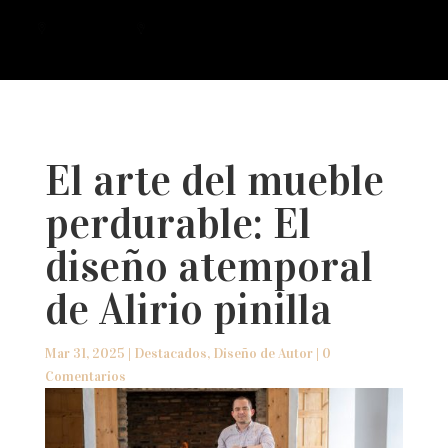
a
El arte del mueble
perdurable: El
diseño atemporal
de Alirio pinilla
Mar 31, 2025
|
Destacados
,
Diseño de Autor
|
0
Comentarios