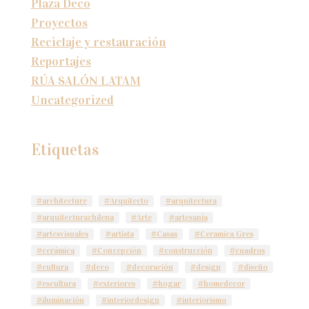
Plaza Deco
Proyectos
Reciclaje y restauración
Reportajes
RÚA SALÓN LATAM
Uncategorized
Etiquetas
#architecture
#Arquitecto
#arquitectura
#arquitecturachilena
#Arte
#artesanía
#artesvisuales
#artista
#Casas
#Ceramica Gres
#cerámica
#Concepción
#construcción
#cuadros
#cultura
#deco
#decoración
#design
#diseño
#escultura
#exteriores
#hogar
#homedecor
#iluminación
#interiordesign
#interiorismo