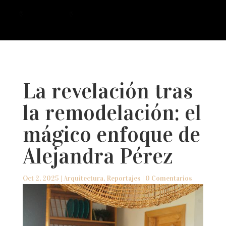
a
La revelación tras
la remodelación: el
mágico enfoque de
Alejandra Pérez
Oct 2, 2025
|
Arquitectura
,
Reportajes
|
0 Comentarios