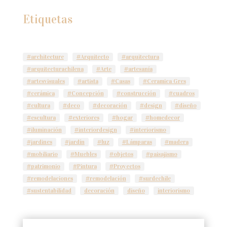
Etiquetas
#architecture
#Arquitecto
#arquitectura
#arquitecturachilena
#Arte
#artesanía
#artesvisuales
#artista
#Casas
#Ceramica Gres
#cerámica
#Concepción
#construcción
#cuadros
#cultura
#deco
#decoración
#design
#diseño
#escultura
#exteriores
#hogar
#homedecor
#iluminación
#interiordesign
#interiorismo
#jardines
#jardín
#luz
#Lámparas
#madera
#mobiliario
#Muebles
#objetos
#paisajismo
#patrimonio
#Pintura
#Proyectos
#remodelaciones
#remodelación
#surdechile
#sustentabilidad
decoración
diseño
interiorismo