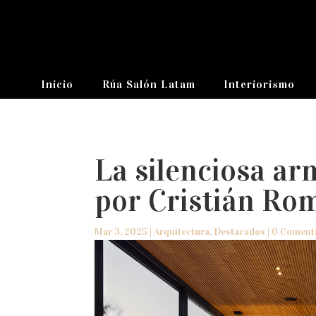
Inicio
Rúa Salón Latam
Interiorismo
La silenciosa a
por Cristián Ro
Mar 3, 2025
|
Arquitectura
,
Destacados
|
0 Coment