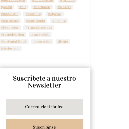
#jardín
#luz
#Lámparas
#madera
#mobiliario
#Muebles
#objetos
#paisajismo
#patrimonio
#Pintura
#Proyectos
#remodelaciones
#remodelación
#surdechile
#sustentabilidad
decoración
diseño
interiorismo
Suscríbete a nuestro
Newsletter
Suscribirse