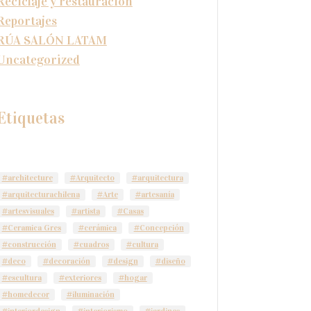
Reciclaje y restauración
Reportajes
RÚA SALÓN LATAM
Uncategorized
Etiquetas
#architecture
#Arquitecto
#arquitectura
#arquitecturachilena
#Arte
#artesanía
#artesvisuales
#artista
#Casas
#Ceramica Gres
#cerámica
#Concepción
#construcción
#cuadros
#cultura
#deco
#decoración
#design
#diseño
#escultura
#exteriores
#hogar
#homedecor
#iluminación
#interiordesign
#interiorismo
#jardines