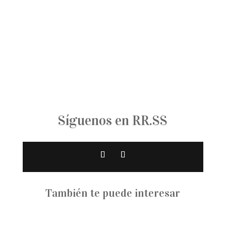
Desde Puerto Varas, la arquitecta ha
desarrollado una práctica donde diseño,
construcción y...
Síguenos en RR.SS
También te puede interesar