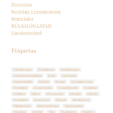
Proyectos
Reciclaje y restauración
Reportajes
RÚA SALÓN LATAM
Uncategorized
Etiquetas
#architecture
#Arquitecto
#arquitectura
#arquitecturachilena
#Arte
#artesanía
#artesvisuales
#artista
#Casas
#Ceramica Gres
#cerámica
#Concepción
#construcción
#cuadros
#cultura
#deco
#decoración
#design
#diseño
#escultura
#exteriores
#hogar
#homedecor
#iluminación
#interiordesign
#interiorismo
#jardines
#jardín
#luz
#Lámparas
#madera