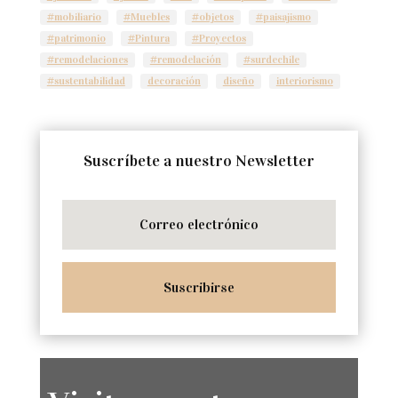
#mobiliario
#Muebles
#objetos
#paisajismo
#patrimonio
#Pintura
#Proyectos
#remodelaciones
#remodelación
#surdechile
#sustentabilidad
decoración
diseño
interiorismo
Suscríbete a nuestro Newsletter
Suscribirse