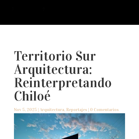
a
Territorio Sur
Arquitectura:
Reinterpretando
Chiloé
Nov 5, 2025
|
Arquitectura
,
Reportajes
|
0 Comentarios