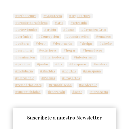
#architecture
#Arquitecto
#arquitectura
#arquitecturachilena
#Arte
#artesanía
#artesvisuales
#artista
#Casas
#Ceramica Gres
#cerámica
#Concepción
#construcción
#cuadros
#cultura
#deco
#decoración
#design
#diseño
#escultura
#exteriores
#hogar
#homedecor
#iluminación
#interiordesign
#interiorismo
#jardines
#jardín
#luz
#Lámparas
#madera
#mobiliario
#Muebles
#objetos
#paisajismo
#patrimonio
#Pintura
#Proyectos
#remodelaciones
#remodelación
#surdechile
#sustentabilidad
decoración
diseño
interiorismo
Suscríbete a nuestro Newsletter