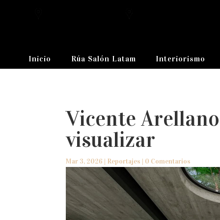
Inicio
Rúa Salón Latam
Interiorismo
Vicente Arellano
visualizar
Mar 3, 2026
|
Reportajes
|
0 Comentarios