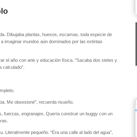
blo
rda. Dibujaba plantas, huesos, escamas, toda especie de
s a imaginar mundos aún dominados por las extintas
var el año con arte y educación física. “Sacaba dos sietes y
a calculado”.
ompleto.
ba. Me obsesioné”, recuerda risueño.
s, fuerzas, engranajes. Quería construir un buggy con un
uras.
. Literalmente pequeño. “Era una calle al lado del agua”,