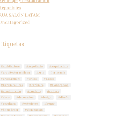
Reciclaje y restauración
Reportajes
RÚA SALÓN LATAM
Uncategorized
Etiquetas
#architecture
#Arquitecto
#arquitectura
#arquitecturachilena
#Arte
#artesanía
#artesvisuales
#artista
#Casas
#Ceramica Gres
#cerámica
#Concepción
#construcción
#cuadros
#cultura
#deco
#decoración
#design
#diseño
#escultura
#exteriores
#hogar
#homedecor
#iluminación
#interiordesign
#interiorismo
#jardines