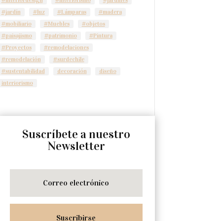
#jardín
#luz
#Lámparas
#madera
#mobiliario
#Muebles
#objetos
#paisajismo
#patrimonio
#Pintura
#Proyectos
#remodelaciones
#remodelación
#surdechile
#sustentabilidad
decoración
diseño
interiorismo
Suscríbete a nuestro
Newsletter
Suscribirse