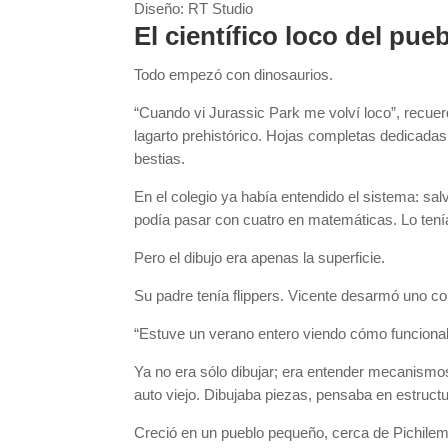
Diseño: RT Studio
El científico loco del pue
Todo empezó con dinosaurios.
“Cuando vi Jurassic Park me volví loco”, recue
lagarto prehistórico. Hojas completas dedicada
bestias.
En el colegio ya había entendido el sistema: sal
podía pasar con cuatro en matemáticas. Lo tení
Pero el dibujo era apenas la superficie.
Su padre tenía flippers. Vicente desarmó uno c
“Estuve un verano entero viendo cómo funciona
Ya no era sólo dibujar; era entender mecanismo
auto viejo. Dibujaba piezas, pensaba en estruct
Creció en un pueblo pequeño, cerca de Pichilemu