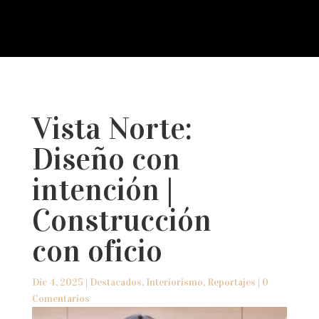
a
Vista Norte:
Diseño con
intención |
Construcción
con oficio
Dic 4, 2025
|
Destacados
,
Interiorismo
,
Reportajes
|
0
Comentarios