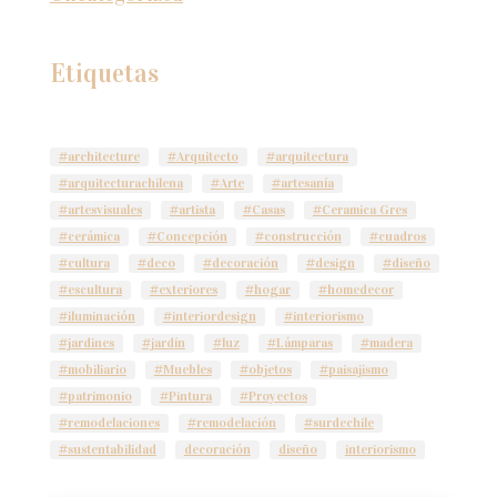
Etiquetas
#architecture
#Arquitecto
#arquitectura
#arquitecturachilena
#Arte
#artesanía
#artesvisuales
#artista
#Casas
#Ceramica Gres
#cerámica
#Concepción
#construcción
#cuadros
#cultura
#deco
#decoración
#design
#diseño
#escultura
#exteriores
#hogar
#homedecor
#iluminación
#interiordesign
#interiorismo
#jardines
#jardín
#luz
#Lámparas
#madera
#mobiliario
#Muebles
#objetos
#paisajismo
#patrimonio
#Pintura
#Proyectos
#remodelaciones
#remodelación
#surdechile
#sustentabilidad
decoración
diseño
interiorismo