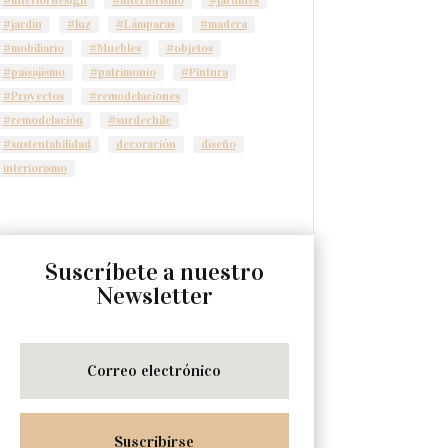
#jardín
#luz
#Lámparas
#madera
#mobiliario
#Muebles
#objetos
#paisajismo
#patrimonio
#Pintura
#Proyectos
#remodelaciones
#remodelación
#surdechile
#sustentabilidad
decoración
diseño
interiorismo
Suscríbete a nuestro
Newsletter
Suscribirse