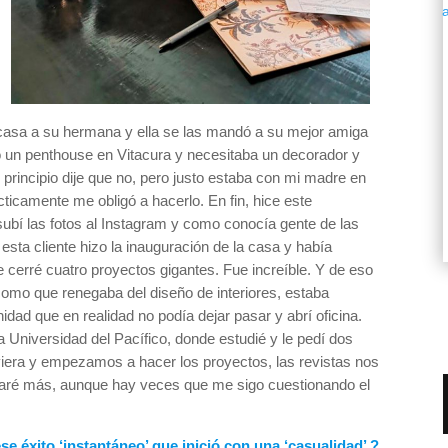
casa a su hermana y ella se las mandó a su mejor amiga
 un penthouse en Vitacura y necesitaba un decorador y
 principio dije que no, pero justo estaba con mi madre en
icamente me obligó a hacerlo. En fin, hice este
ubí las fotos al Instagram y como conocía gente de las
sta cliente hizo la inauguración de la casa y había
erré cuatro proyectos gigantes. Fue increíble. Y de eso
mo que renegaba del diseño de interiores, estaba
idad que en realidad no podía dejar pasar y abrí oficina.
la Universidad del Pacífico, donde estudié y le pedí dos
viera y empezamos a hacer los proyectos, las revistas nos
o paré más, aunque hay veces que me sigo cuestionando el
se éxito ‘instantáneo’ que inició con una ‘casualidad’ ?