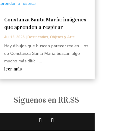
Constanza Santa María: imágenes
que aprenden a respirar
Jul 13, 2026
|
Destacados
,
Objetos y Arte
Hay dibujos que buscan parecer reales. Los
de Constanza Santa María buscan algo
mucho más difícil:...
leer más
Síguenos en RR.SS