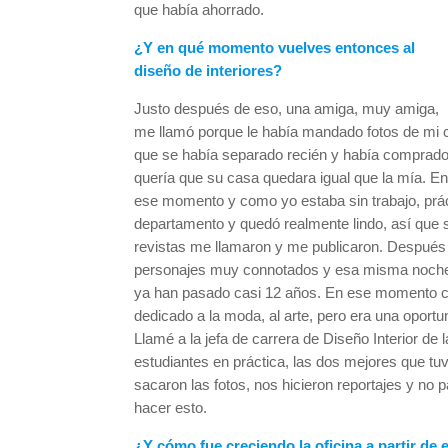
que había ahorrado.
¿Y en qué momento vuelves entonces al
diseño de interiores?
Justo después de eso, una amiga, muy amiga,
me llamó porque le había mandado fotos de mi 
que se había separado recién y había comprado
quería que su casa quedara igual que la mía. En
ese momento y como yo estaba sin trabajo, práct
departamento y quedó realmente lindo, así que s
revistas me llamaron y me publicaron. Después e
personajes muy connotados y esa misma noche c
ya han pasado casi 12 años. En ese momento co
dedicado a la moda, al arte, pero era una oportun
Llamé a la jefa de carrera de Diseño Interior de 
estudiantes en práctica, las dos mejores que tu
sacaron las fotos, nos hicieron reportajes y n
hacer esto.
¿Y cómo fue creciendo la oficina a partir de e