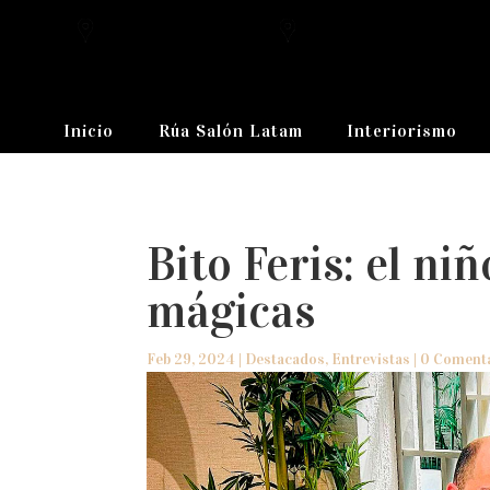
Inicio
Rúa Salón Latam
Interiorismo
Bito Feris: el ni
mágicas
Feb 29, 2024
|
Destacados
,
Entrevistas
|
0 Coment