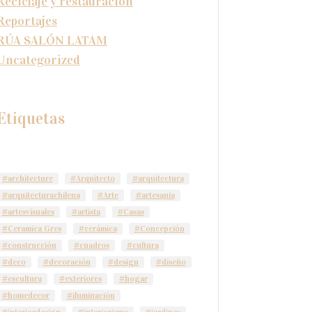
Reciclaje y restauración
Reportajes
RÚA SALÓN LATAM
Uncategorized
Etiquetas
#architecture
#Arquitecto
#arquitectura
#arquitecturachilena
#Arte
#artesanía
#artesvisuales
#artista
#Casas
#Ceramica Gres
#cerámica
#Concepción
#construcción
#cuadros
#cultura
#deco
#decoración
#design
#diseño
#escultura
#exteriores
#hogar
#homedecor
#iluminación
#interiordesign
#interiorismo
#jardines