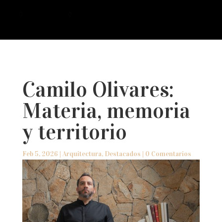
a
Camilo Olivares:
Materia, memoria
y territorio
Feb 5, 2026
|
Arquitectura
,
Destacados
|
0 Comentarios