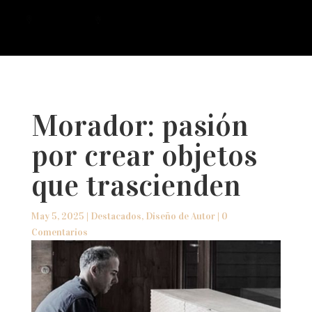
a
Morador: pasión
por crear objetos
que trascienden
May 5, 2025
|
Destacados
,
Diseño de Autor
|
0
Comentarios