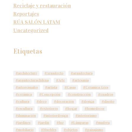
Reciclaje y restauración
Reportajes
RÚA SALÓN LATAM
Uncategorized
Etiquetas
#architecture
#Arquitecto
#arquitectura
#arquitecturachilena
#Arte
#artesanía
#artesvisuales
#artista
#Casas
#Ceramica Gres
#cerámica
#Concepción
#construcción
#cuadros
#cultura
#deco
#decoración
#design
#diseño
#escultura
#exteriores
#hogar
#homedecor
#iluminación
#interiordesign
#interiorismo
#jardines
#jardín
#luz
#Lámparas
#madera
#mobiliario
#Muebles
#objetos
#paisajismo