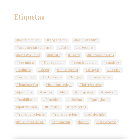
Etiquetas
#architecture
#Arquitecto
#arquitectura
#arquitecturachilena
#Arte
#artesanía
#artesvisuales
#artista
#Casas
#Ceramica Gres
#cerámica
#Concepción
#construcción
#cuadros
#cultura
#deco
#decoración
#design
#diseño
#escultura
#exteriores
#hogar
#homedecor
#iluminación
#interiordesign
#interiorismo
#jardines
#jardín
#luz
#Lámparas
#madera
#mobiliario
#Muebles
#objetos
#paisajismo
#patrimonio
#Pintura
#Proyectos
#remodelaciones
#remodelación
#surdechile
#sustentabilidad
decoración
diseño
interiorismo