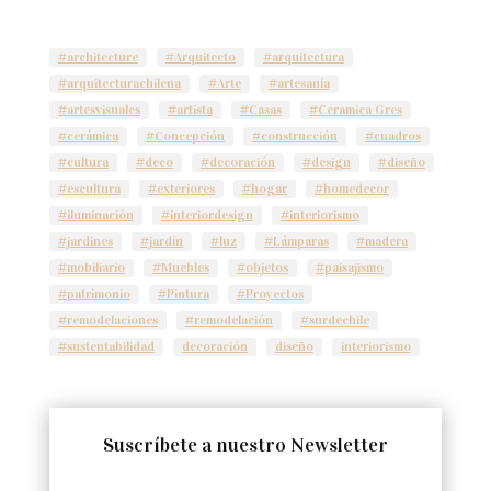
#architecture
#Arquitecto
#arquitectura
#arquitecturachilena
#Arte
#artesanía
#artesvisuales
#artista
#Casas
#Ceramica Gres
#cerámica
#Concepción
#construcción
#cuadros
#cultura
#deco
#decoración
#design
#diseño
#escultura
#exteriores
#hogar
#homedecor
#iluminación
#interiordesign
#interiorismo
#jardines
#jardín
#luz
#Lámparas
#madera
#mobiliario
#Muebles
#objetos
#paisajismo
#patrimonio
#Pintura
#Proyectos
#remodelaciones
#remodelación
#surdechile
#sustentabilidad
decoración
diseño
interiorismo
Suscríbete a nuestro Newsletter