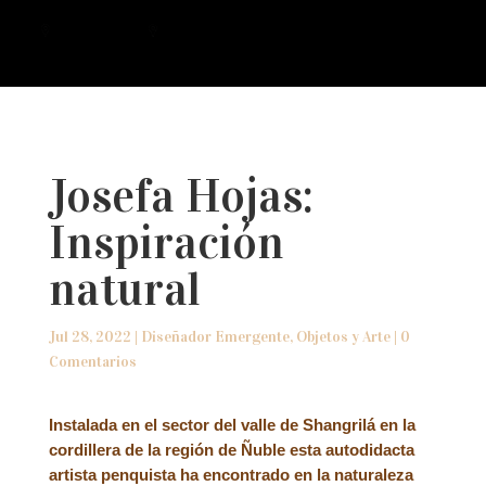
a
Josefa Hojas:
Inspiración
natural
Jul 28, 2022
|
Diseñador Emergente
,
Objetos y Arte
|
0
Comentarios
Instalada en el sector del valle de Shangrilá en la
cordillera de la región de Ñuble esta autodidacta
artista penquista ha encontrado en la naturaleza