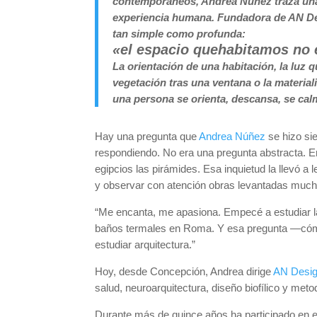
contemporáneos, Andrea Núñez traza una l
experiencia humana. Fundadora de AN Des
tan simple como profunda:
«el espacio quehabitamos no 
La orientación de una habitación, la luz 
vegetación tras una ventana o la materia
una persona se orienta, descansa, se cal
Hay una pregunta que
Andrea Núñez
se hizo si
respondiendo. No era una pregunta abstracta. E
egipcios las pirámides. Esa inquietud la llevó a 
y observar con atención obras levantadas much
“Me encanta, me apasiona. Empecé a estudiar las
baños termales en Roma. Y esa pregunta —cómo
estudiar arquitectura.”
Hoy, desde Concepción, Andrea dirige
AN Desig
salud, neuroarquitectura, diseño biofílico y met
Durante más de quince años ha participado en el 