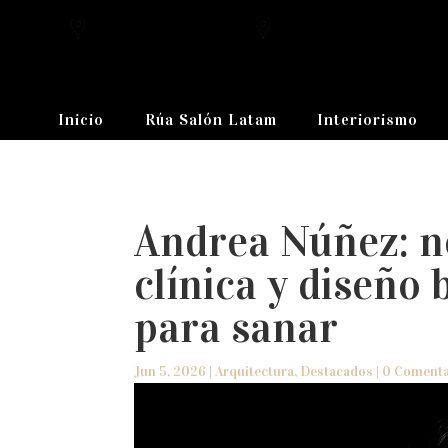
Inicio
Rúa Salón Latam
Interiorismo
Andrea Núñez: n
clínica y diseño 
para sanar
Jun 5, 2026
|
Arquitectura
,
Destacados
|
0 Comenta