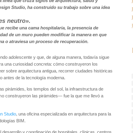
ínea que cruza siglos de arquitectura, salud y
ign Studio, ha construido su trabajo sobre una idea
es neutro».
que recibe una cama hospitalaria, la presencia de
lidad de un muro pueden modificar la manera en que
ma o atraviesa un proceso de recuperación.
endo adolescente y que, de alguna manera, todavía sigue
ra una curiosidad concreta: cómo construyeron los
leer sobre arquitectura antigua, recorrer ciudades históricas
o antes de la tecnología moderna.
 pirámides, los templos del sol, la infraestructura de
 construyeron las pirámides— fue la que me llevó a
n Studio
, una oficina especializada en arquitectura para la
odologías BIM.
desarrollo y coordinación de hospitales, clínicas, centros