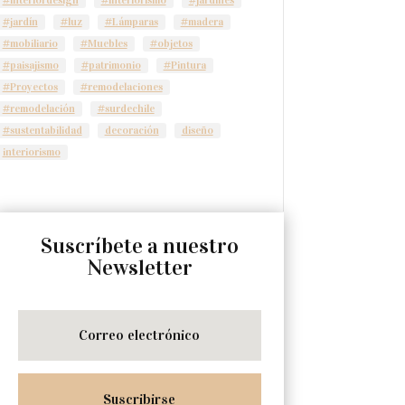
#jardín
#luz
#Lámparas
#madera
#mobiliario
#Muebles
#objetos
#paisajismo
#patrimonio
#Pintura
#Proyectos
#remodelaciones
#remodelación
#surdechile
#sustentabilidad
decoración
diseño
interiorismo
Suscríbete a nuestro
Newsletter
Suscribirse