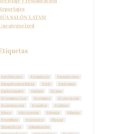
Reciclaje y restauración
Reportajes
RÚA SALÓN LATAM
Uncategorized
Etiquetas
#architecture
#Arquitecto
#arquitectura
#arquitecturachilena
#Arte
#artesanía
#artesvisuales
#artista
#Casas
#Ceramica Gres
#cerámica
#Concepción
#construcción
#cuadros
#cultura
#deco
#decoración
#design
#diseño
#escultura
#exteriores
#hogar
#homedecor
#iluminación
#interiordesign
#interiorismo
#jardines