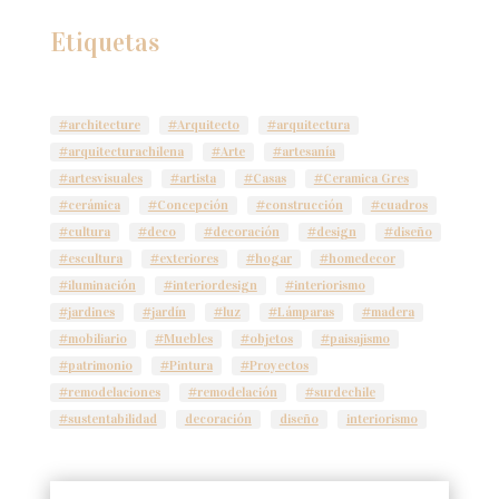
Etiquetas
#architecture
#Arquitecto
#arquitectura
#arquitecturachilena
#Arte
#artesanía
#artesvisuales
#artista
#Casas
#Ceramica Gres
#cerámica
#Concepción
#construcción
#cuadros
#cultura
#deco
#decoración
#design
#diseño
#escultura
#exteriores
#hogar
#homedecor
#iluminación
#interiordesign
#interiorismo
#jardines
#jardín
#luz
#Lámparas
#madera
#mobiliario
#Muebles
#objetos
#paisajismo
#patrimonio
#Pintura
#Proyectos
#remodelaciones
#remodelación
#surdechile
#sustentabilidad
decoración
diseño
interiorismo