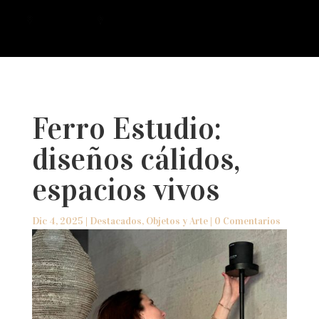
a
Ferro Estudio:
diseños cálidos,
espacios vivos
Dic 4, 2025
|
Destacados
,
Objetos y Arte
|
0 Comentarios