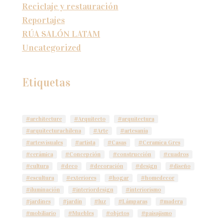
Reciclaje y restauración
Reportajes
RÚA SALÓN LATAM
Uncategorized
Etiquetas
#architecture
#Arquitecto
#arquitectura
#arquitecturachilena
#Arte
#artesanía
#artesvisuales
#artista
#Casas
#Ceramica Gres
#cerámica
#Concepción
#construcción
#cuadros
#cultura
#deco
#decoración
#design
#diseño
#escultura
#exteriores
#hogar
#homedecor
#iluminación
#interiordesign
#interiorismo
#jardines
#jardín
#luz
#Lámparas
#madera
#mobiliario
#Muebles
#objetos
#paisajismo