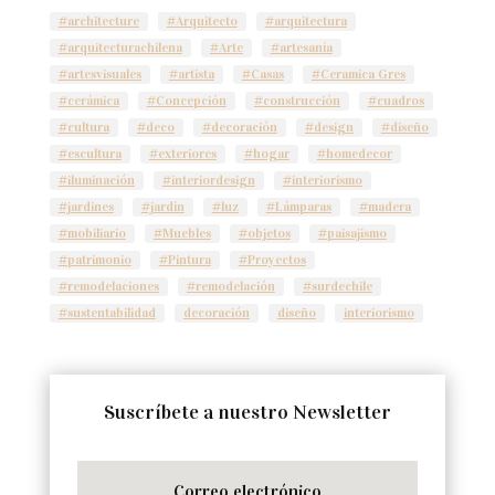
#architecture
#Arquitecto
#arquitectura
#arquitecturachilena
#Arte
#artesanía
#artesvisuales
#artista
#Casas
#Ceramica Gres
#cerámica
#Concepción
#construcción
#cuadros
#cultura
#deco
#decoración
#design
#diseño
#escultura
#exteriores
#hogar
#homedecor
#iluminación
#interiordesign
#interiorismo
#jardines
#jardín
#luz
#Lámparas
#madera
#mobiliario
#Muebles
#objetos
#paisajismo
#patrimonio
#Pintura
#Proyectos
#remodelaciones
#remodelación
#surdechile
#sustentabilidad
decoración
diseño
interiorismo
Suscríbete a nuestro Newsletter