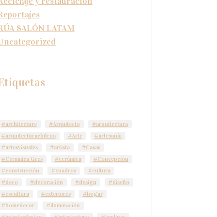
Reciclaje y restauración
Reportajes
RÚA SALÓN LATAM
Uncategorized
Etiquetas
#architecture
#Arquitecto
#arquitectura
#arquitecturachilena
#Arte
#artesanía
#artesvisuales
#artista
#Casas
#Ceramica Gres
#cerámica
#Concepción
#construcción
#cuadros
#cultura
#deco
#decoración
#design
#diseño
#escultura
#exteriores
#hogar
#homedecor
#iluminación
#interiordesign
#interiorismo
#jardines