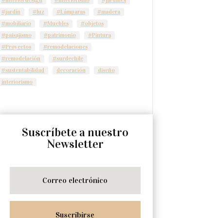
#jardín
#luz
#Lámparas
#madera
#mobiliario
#Muebles
#objetos
#paisajismo
#patrimonio
#Pintura
#Proyectos
#remodelaciones
#remodelación
#surdechile
#sustentabilidad
decoración
diseño
interiorismo
Suscríbete a nuestro
Newsletter
Suscribirse