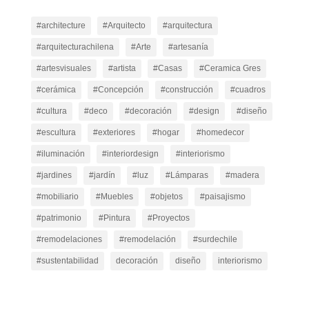
#architecture
#Arquitecto
#arquitectura
#arquitecturachilena
#Arte
#artesanía
#artesvisuales
#artista
#Casas
#Ceramica Gres
#cerámica
#Concepción
#construcción
#cuadros
#cultura
#deco
#decoración
#design
#diseño
#escultura
#exteriores
#hogar
#homedecor
#iluminación
#interiordesign
#interiorismo
#jardines
#jardín
#luz
#Lámparas
#madera
#mobiliario
#Muebles
#objetos
#paisajismo
#patrimonio
#Pintura
#Proyectos
#remodelaciones
#remodelación
#surdechile
#sustentabilidad
decoración
diseño
interiorismo