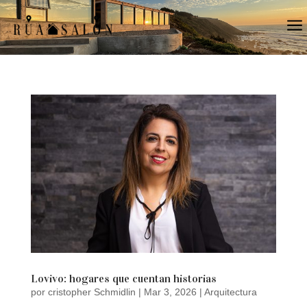
a
Lovivo: hogares que cuentan historias
por
cristopher Schmidlin
|
Mar 3, 2026
|
Arquitectura