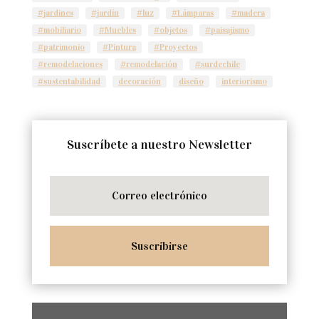
#jardines
#jardín
#luz
#Lámparas
#madera
#mobiliario
#Muebles
#objetos
#paisajismo
#patrimonio
#Pintura
#Proyectos
#remodelaciones
#remodelación
#surdechile
#sustentabilidad
decoración
diseño
interiorismo
Suscríbete a nuestro Newsletter
Suscribirse