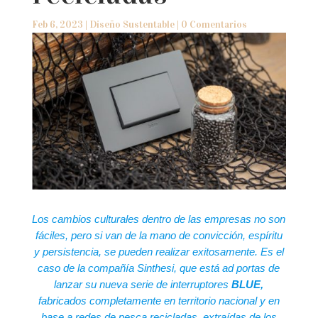
Feb 6, 2023
|
Diseño Sustentable
|
0 Comentarios
Los cambios culturales dentro de las empresas no son
fáciles, pero si van de la mano de convicción, espíritu
y persistencia, se pueden realizar exitosamente. Es el
caso de la compañía Sinthesi, que está ad portas de
lanzar su nueva serie de interruptores
BLUE,
fabricados completamente en territorio nacional y en
base a redes de pesca recicladas, extraídas de los