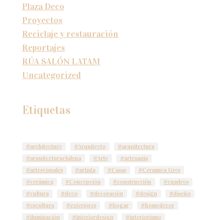
Plaza Deco
Proyectos
Reciclaje y restauración
Reportajes
RÚA SALÓN LATAM
Uncategorized
Etiquetas
#architecture
#Arquitecto
#arquitectura
#arquitecturachilena
#Arte
#artesanía
#artesvisuales
#artista
#Casas
#Ceramica Gres
#cerámica
#Concepción
#construcción
#cuadros
#cultura
#deco
#decoración
#design
#diseño
#escultura
#exteriores
#hogar
#homedecor
#iluminación
#interiordesign
#interiorismo