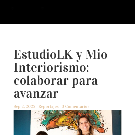
a
EstudioLK y Mio
Interiorismo:
colaborar para
avanzar
Sep 2, 2022
|
Reportajes
|
0 Comentarios