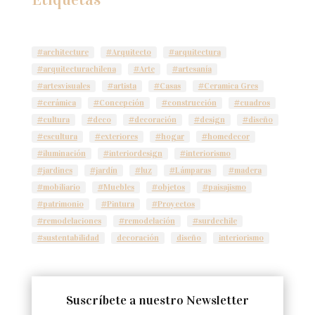
#architecture
#Arquitecto
#arquitectura
#arquitecturachilena
#Arte
#artesanía
#artesvisuales
#artista
#Casas
#Ceramica Gres
#cerámica
#Concepción
#construcción
#cuadros
#cultura
#deco
#decoración
#design
#diseño
#escultura
#exteriores
#hogar
#homedecor
#iluminación
#interiordesign
#interiorismo
#jardines
#jardín
#luz
#Lámparas
#madera
#mobiliario
#Muebles
#objetos
#paisajismo
#patrimonio
#Pintura
#Proyectos
#remodelaciones
#remodelación
#surdechile
#sustentabilidad
decoración
diseño
interiorismo
Suscríbete a nuestro Newsletter